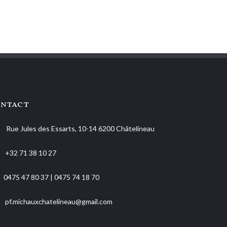
ntact
Rue Jules des Essarts, 10-14 6200 Châtelineau
+32 71 38 10 27
0475 47 80 37 | 0475 74 18 70
pf.michauxchatelineau@gmail.com