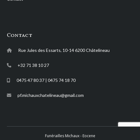
Contact
Rue Jules des Essarts, 10-14 6200 Châtelineau
+32 71 38 10 27
0475 47 80 37 | 0475 74 18 70
pf.michauxchatelineau@gmail.com
Funérailles Michaux -
Eocene