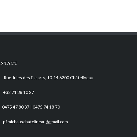
ntact
Rue Jules des Essarts, 10-14 6200 Châtelineau
+32 71 38 10 27
0475 47 80 37 | 0475 74 18 70
pf.michauxchatelineau@gmail.com