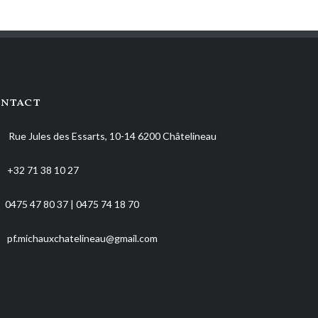
ntact
Rue Jules des Essarts, 10-14 6200 Châtelineau
+32 71 38 10 27
0475 47 80 37 | 0475 74 18 70
pf.michauxchatelineau@gmail.com