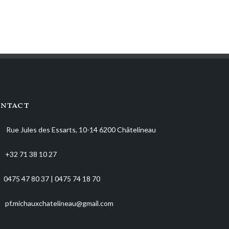
ntact
Rue Jules des Essarts, 10-14 6200 Châtelineau
+32 71 38 10 27
0475 47 80 37 | 0475 74 18 70
pf.michauxchatelineau@gmail.com