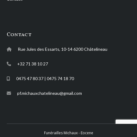
Contact
Rue Jules des Essarts, 10-14 6200 Châtelineau
+32 71 38 10 27
0475 47 80 37 | 0475 74 18 70
pf.michauxchatelineau@gmail.com
Funérailles Michaux -
Eocene