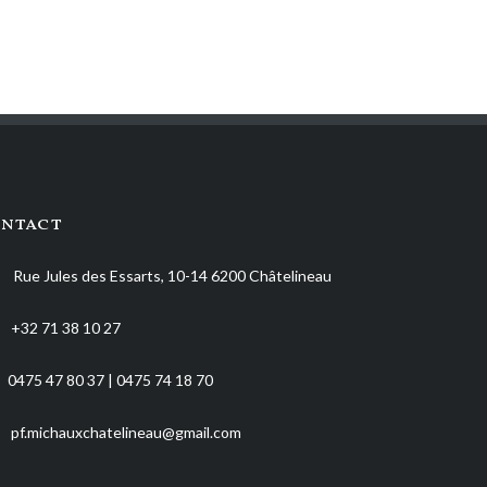
ntact
Rue Jules des Essarts, 10-14 6200 Châtelineau
+32 71 38 10 27
0475 47 80 37 | 0475 74 18 70
pf.michauxchatelineau@gmail.com