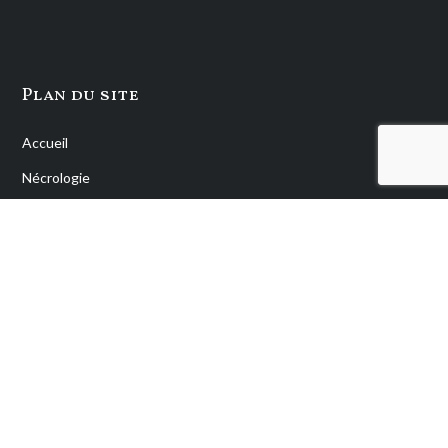
Plan du site
Accueil
Nécrologie
Services
Fleurs
Monuments
Espace privé
En cas de décès
Contact